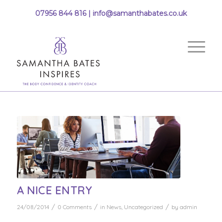
07956 844 816 |
info@samanthabates.co.uk
A NICE ENTRY
/
/
/
24/08/2014
0 Comments
in
News
,
Uncategorized
by
admin