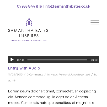
07956 844 816 |
info@samanthabates.co.uk
00:00
00:00
Entry with Audio
/
/
/
11/05/2015
0 Comments
in
News
,
Personal
,
Uncategorized
by
admin
Lorem ipsum dolor sit amet, consectetuer adipiscing
elit. Aenean commodo ligula eget dolor. Aenean
massa. Cum sociis natoque penatibus et magnis dis