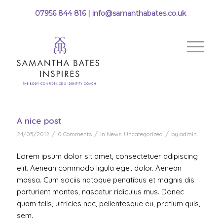
07956 844 816 |
info@samanthabates.co.uk
A nice post
/
/
/
24/05/2012
0 Comments
in
News
,
Uncategorized
by
admin
Lorem ipsum dolor sit amet, consectetuer adipiscing
elit. Aenean commodo ligula eget dolor. Aenean
massa. Cum sociis natoque penatibus et magnis dis
parturient montes, nascetur ridiculus mus. Donec
quam felis, ultricies nec, pellentesque eu, pretium quis,
sem.