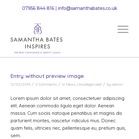
07956 844 816 |
info@samanthabates.co.uk
Entry without preview image
/
/
/
12/02/2014
0 Comments
in
News
,
Uncategorized
by
admin
Lorem ipsum dolor sit amet, consectetuer adipiscing
elit. Aenean commodo ligula eget dolor. Aenean
massa. Cum sociis natoque penatibus et magnis dis
parturient montes, nascetur ridiculus mus. Donec
quam felis, ultricies nec, pellentesque eu, pretium quis,
sem.