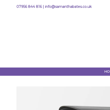
07956 844 816 |
info@samanthabates.co.uk
HO